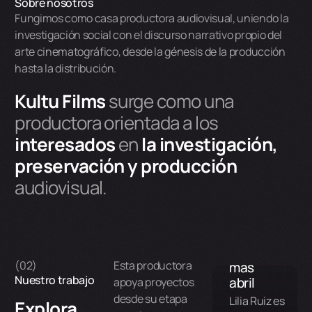
Sobre nosotros
Fungimos como casa productora audiovisual, uniendo la
investigación social con el discurso narrativo propio del
arte cinematográfico, desde la génesis de la producción
hasta la distribución.
Kultu Films
surge como una
productora orientada a los
interesados
en
la investigación,
preservación y producción
audiovisual.
Nunca
(02)
Esta productora
más
Nuestro trabajo
abril
apoya proyectos
desde su etapa
Lilia Ruiz es
Explora