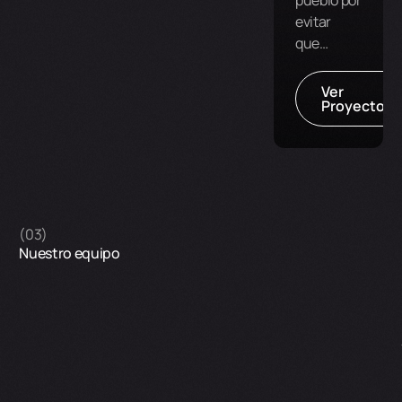
pueblo por
evitar
que…
Ver
Proyecto
(03)
Nuestro equipo
César Hernández
Postproducción de Sonido