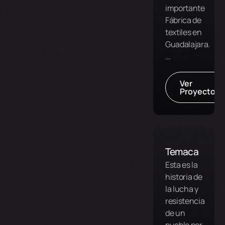
importante
Fábrica de
textiles en
Guadalajara.
…
Ver
Proyecto
Temaca
Esta es la
historia de
la lucha y
resistencia
de un