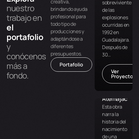
creativa,
sobreviviente
nuestro
brindando ayuda
de las
trabajo en
profesional para
explosiones
todo tipo de
ocurridas en
el
producciones y
1992 en
portafolio
adaptándose a
Guadalajara.
y
diferentes
Después de
presupuestos.
conócenos
30…
más a
Portafolio
Ver
fondo.
Proyecto
Fábrica
de
Atemajac
Esta obra
narra la
historia del
nacimiento
de una