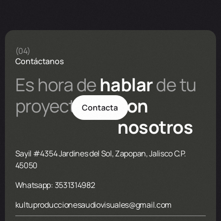
(04)
Contáctanos
Es hora de
hablar
de tu
proyecto
con
Contacta
nosotros
Sayil #4354 Jardines del Sol, Zapopan, Jalisco C.P.
45050
Whatsapp: 3531314982
kultuproduccionesaudiovisuales@gmail.com