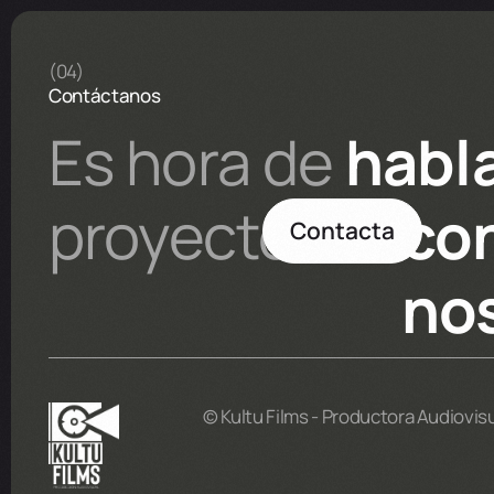
(04)
Contáctanos
Es hora de
habl
proyecto
co
Contacta
no
© Kultu Films - Productora Audiovis